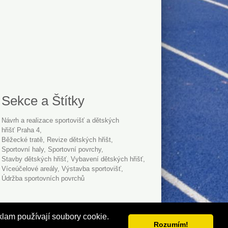
Sekce a Štítky
Návrh a realizace sportovišť a dětských
hřišť Praha 4
běžecké tratě
revize dětských hřišt
sportovní haly
sportovní povrchy
stavby dětských hřišť
vybavení dětských hřišť
víceúčelové areály
výstavba sportovišť
údržba sportovních povrchů
Přidat firmu
Kontakt
klam používají soubory cookie.
Rozumím!