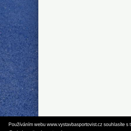
Najisto.cz
Používáním webu www.vystavbasportovist.cz souhlasíte s tím