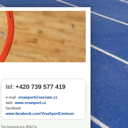
tel:
+420 739 577 419
e-mail:
vrsasport@seznam.cz
web:
www.vrsasport.cz
facebook:
www.facebook.com/VrsaSportCentrum
Technologická 956/2a